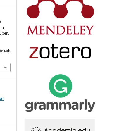
.
lam
upen.
ndex.ph
an