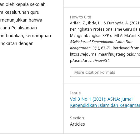
n oleh kepala sekolah.
ra keseluruhan guru
How to Cite
ni menunjukkan bahwa
Arifah, Z., Ibda, H., & Furroyda, A. (2021)
cana Pelaksanaan
Peningkatan Profesionalisme Guru da
kan tindakan, kemampuan
Mengembangkan RPP di MI Al Ma’arif K
ASNA: Jurnal Kependidikan Islam Dan
ingkatan dengan
Keagamaan
,
3
(1), 63-71. Retrieved from
https://ejournal.maarifnujateng.or.id/i
p/asna/article/view/54
More Citation Formats
Issue
Vol 3 No 1 (2021): ASNA: Jurnal
Kependidikan Islam dan Keagama
Section
Articles